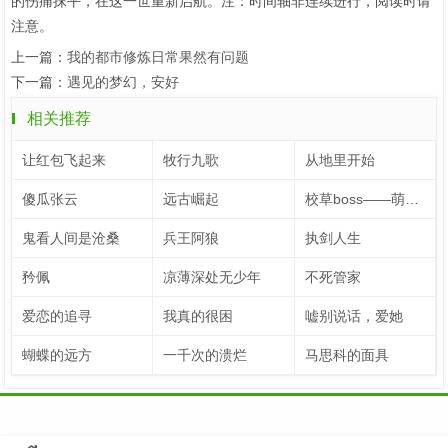
的伤痛抹平，在这一世重新启航。注：时间轴非连续进行，阅读时请
注意。
上一篇：
我的都市修炼日常果然有问题
下一篇：
遇见的梦幻，安好
相关推荐
让红包飞起来
牧行九歌
从地里开始
傻瓜张云
远古崛起
校草boss——萌妻己上线
鬼看人间是沧桑
兵王阿狼
执剑人生
矜佩
凉薄深处无少年
不死管家
爱恋的追寻
我真的很困
嘘别说话，爱她
蝴蝶的远方
一千次的溃烂
马思科的面具