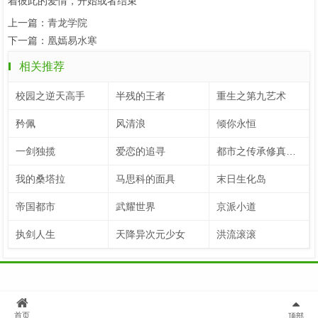
着彼此的爱情，开始或者结束
上一篇：
青龙学院
下一篇：
凰嫣易水寒
相关推荐
校园之逆天高手
半残的王者
重生之第九艺术
矜佩
风清浪
倾你永恒
一剑独揽
爱恋的追寻
都市之传承修真系统
我的桑塔拉
马思科的面具
末日生化岛
帝国都市
武耀世界
京派小道
执剑人生
天降异次元少女
洪流滚滚
首页
顶部