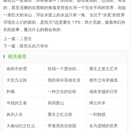
纵然点一室烛光，亦有驱逐不了的黑暗。那些未知的，恐惧的，奇异
的，甚至丑陋的在黑暗的角落里营造出另一个完全不同的世界，宛如
一座巨大的冰山，浮在水面上的永远只有一角。当沉于“水底”的世界
浮现在人们的面前，是毁灭?还是重生？PS：简介无能，披着奇幻外
衣的故事，魔法什么的都会有的
上一篇：
二度生
下一篇：
眼里从此只有你
相关推荐
南风中的雪
给我一个爱你的理由
重生之第九艺术
天堂凡尘路
我的候补英雄生涯
都市之传承修真系统
矜佩
一种文化的征程
咸鱼穿越的日常
半残的王者
风雨萧山
搏云外术
执剑人生
重生之红尘路
一剑独揽
大修仙纪之红尘炼心
带着系统在校园
名为遗憾的世界