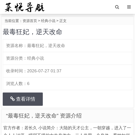
当前位置：
资源首页
>
经典小说
> 正文
最毒狂妃，逆天改命
资源名称：
最毒狂妃，逆天改命
资源分类：
经典小说
收录时间：
2026-07-27 01:37
浏览人数：
6
查看详情
“最毒狂妃，逆天改命” 资源介绍
官方作者：若长久 小说简介：大陆的天才公主，一朝穿越，进入了一