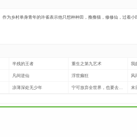
作为乡村单身青年的许雀表示他只想种种田，撸撸猫，修修仙，过着小民生活
半残的王者
重生之第九艺术
我
凡间逆仙
浮世癫狂
风
凉薄深处无少年
宁可放弃全世界，也要去爱你
末